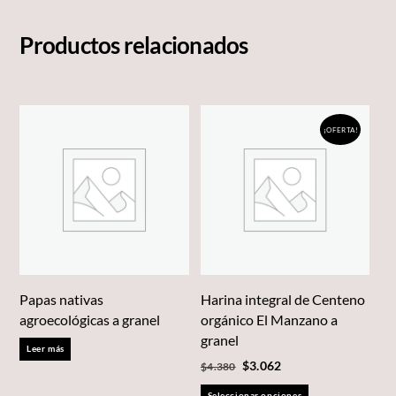
Productos relacionados
¡OFERTA!
Papas nativas
Harina integral de Centeno
agroecológicas a granel
orgánico El Manzano a
granel
Leer más
El
El
$
3.062
$
4.380
precio
precio
Este
Seleccionar opciones