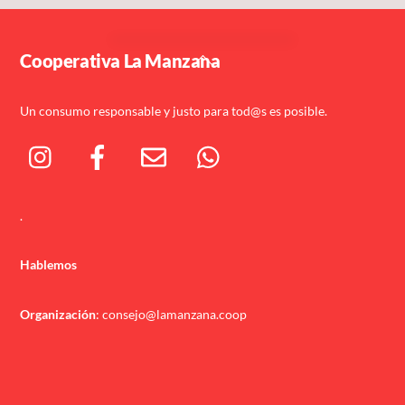
Back
Cooperativa La Manzana
To
Top
Un consumo responsable y justo para tod@s es posible.
.
Hablemos
Organización
: consejo@lamanzana.coop